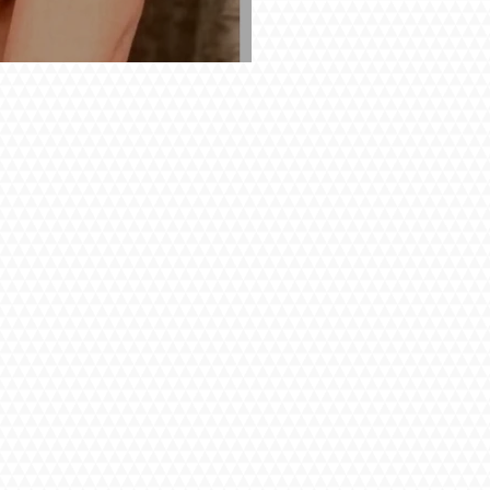
ッサージに癒されました。毎
す。(2026/1)

し、充実した120分でした。
さり、こちらは終始リラック
素晴らしかった。定期的な研
ーさん運営スタッフさんにも
しいとおっしゃっていました
受けられたのは本当に感謝っ
いた気分、次回もまた早めに
で言うことなしです。ストレ
す。

が進むたびにエロさ満開でし