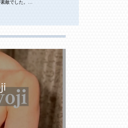
素敵でした。

包まれるのがとても心地よか
ッチをしっかりとしていただ
2026/5)

た。(2026/4)

ださり、お話も楽しくマッサ
/3)

i
が、お話が上手で、身も心も
した。力加減や部屋の温度も
6/2)

をほぐしてもらい、会話もた
気を遣っていただき、ホスピ