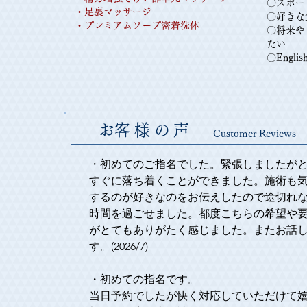
〇スポー
​・足裏マッサージ
〇好きな
​・プレミアムソープ密着洗体
〇将来や
たい
〇Englis
​お客様の声
Customer Reviews
・初めてのご指名でした。緊張しましたが
すぐに落ち着くことができました。施術も
するのが好きなのをお伝えしたので途切れ
時間を過ごせました。都度こちらの希望や
がとてもありがたく感じました。またお話
す。(2026/7)

・初めての指名です。

当日予約でしたが快く対応していただけて嬉