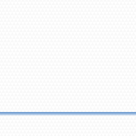
した。

/9)

サージが上達していて、とて
をかけてくださり、ありがた
させてくれる雰囲気もあっ


ができました！高身長の安定
丁寧でキビキビとした誘導も
して体を任せることができま
る瞬間に喜びを感じる」との
ずかしく、また嬉しかったで
ってありがたいです。前回初