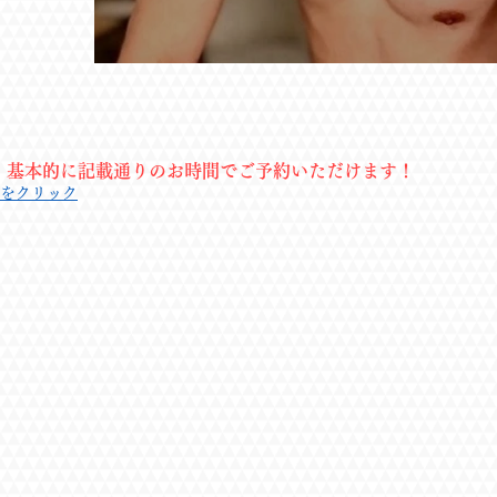
タリティが素晴らしいと思います。(2026/2)

・かなり寒い日でしたが、丁寧で温かいマ
回色々気を使ってもらって、会話もできて大満足で
・ストレッチもオイルマッサージも言う事な
。基本的に記載通りのお時間でご予約いただけます！
最初の接客からぐっと懐に入ってきてくだ
をクリック
ス状態。凝りに合わせての絶妙な力加減が
修で培った技術のようで、これにはオーナ
「あっぱれ」あげちゃいます（笑）

恭二さんはお客さんとの裸のふれあいが楽
が、人としてリスペクトできる彼に施術を
て感じ。クリスマスのプレゼントをいただ
お願いしたいです。(2025/12)

・高身長、爽やかな顔、引き締まった身体
ッチもマッサージも大満足です。

会話も最後まで飽きることなく楽しかったで
最初は真面目な印象を受けましたが、施術