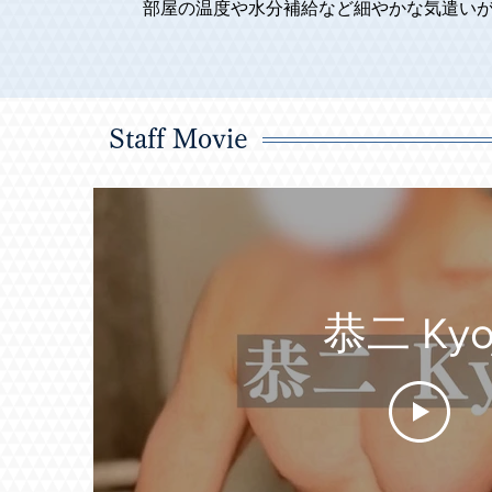
部屋の温度や水分補給など細やかな気遣いが
自分より大きな身体と、温かく大きな手に
ったです。(2026/6)

・お久しぶりでしたがマッサージ、ストレ
Staff Movie
きました。胸筋が大きくなったように感じました。(
・非常に良かった。非日常の体験をさせて頂きまし
・とても丁寧で、こと細かに気を遣ってく
ージも上手でした。

またすぐに来たいと思わせてくれました。(2026
恭二 Kyoj
・マッサージもとても気持ちよかったです
リラックスして施術を受けることができま
都度聞いてくださり、お気遣いも最高です。(202
・マッサージやストレッチでしっかり身体
くさんできて癒されてます。施術中色々と