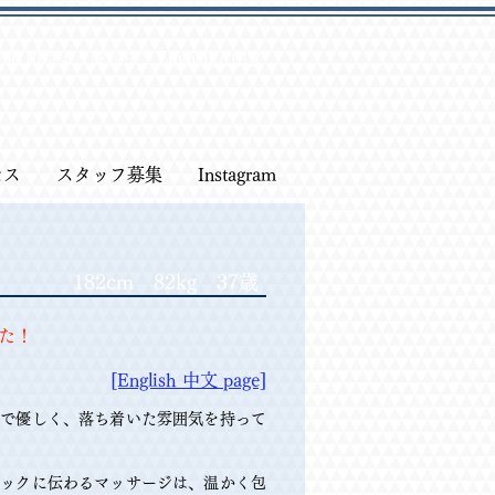
午前10時より受付中
English / 中文
セス
スタッフ募集
Instagram
182cm 82kg 37歳
た！
​​[English 中文 page]
目で優しく、落ち着いた雰囲気を持って
ミックに伝わるマッサージは、温かく包