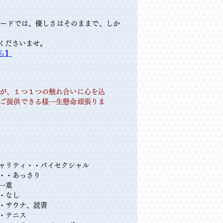
モードでは、優しさはそのままで、しか
くださいませ。
ら】
が、１つ１つの触れ合いに心を込
ご提供できる様一生懸命頑張りま
ャリティ・・バイセクシャル
・・あっさり
一重
・・なし
・サウナ、読書
・テニス