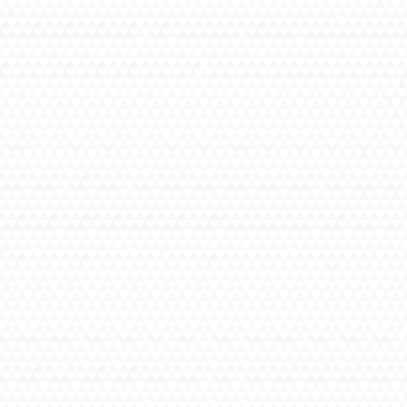
た。(2025/11)

・話が面白く、身体もプロフィール通りで
サージもエロも気持ちよくて、最高でした

高身長に甘えたい人におすすめです(2025/11)

・リピートです。いつも丁寧で温かいマッ
す。色々と気遣ってもらったり、甘えさせ
てます。(2025/10)

・落ち着いた雰囲気で、いろいろなことに
ージも上手でとても満足しています。(2025/10
・施術中の雰囲気や会話、大きい手で包ま
などの気遣い、どれも素晴らしいです。い
ます！(2025/9)

・初めて依頼させていただきました。
