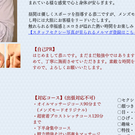
まれている様な感覚で心と身体が安らぎます。
昼間は優しくスポーツを指導する恭二ですが、メンズ
し時には大胆にお客様をリードいたします。
触れられる幸福感とエロさが溢れた熱い時間をお楽しみ
【スタッフセクシー写真が見られるメルマガ登録はこち
【​自己PR】
はじめまして恭ニです。まだまだ勉強中ではあります
めて、丁寧に施術させていただきます。素敵な時間を
すので、よろしくお願いいたします。
【​対応コース】(出張対応不可)
〇セクシ
・オイルマッサージコース90分まで
〇顔つき
(メンズモードオリジナル)
〇目・・
​・超密着プロストレッチコース120分
​〇ひげ
まで
〇趣味・
・下半身集中コース
〇特技・
​・精力増強そけい部睾丸マッサージ