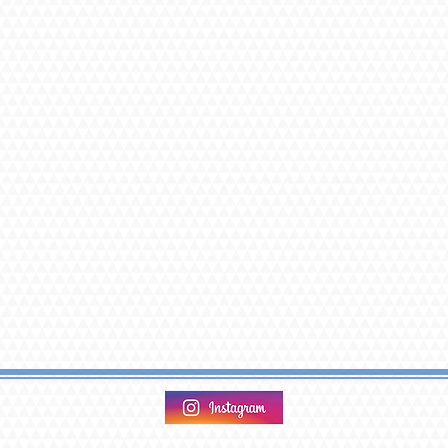
爽やかなお兄さんで常に気遣っていただきま
ストレッチはしっかりと伸ばしていただき

マッサージも力強く気持ちよかったです。(2025
・前回指名させていただいた時より、マッ
もリフレッシュできました。(2025/8)

・リピートです。毎回色々と気を遣って声
いです。丁寧なマッサージに加えて、甘え
て、良いリフレッシュになりました！(2025/8)
・楽しくリラックスした時間を過ごすこと
感と繊細なタッチが素晴らしかったです。
安心できました。特にストレッチでは信頼
した。それから、「お客様が気持ちよくな
ことで、その瞬間を見つめられたのが気恥
す。(2025/7)

・毎回施術中色々なことに気を遣ってもら