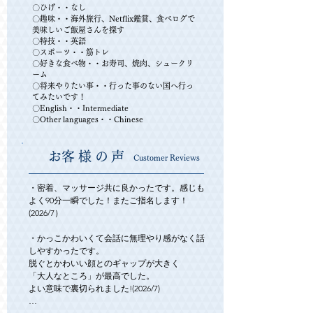
​〇ひげ・・なし
〇趣味・・海外旅行、Netflix鑑賞、食べログで
美味しいご飯屋さんを探す
〇特技・・英語
〇スポーツ・・筋トレ
〇好きな食べ物・・お寿司、焼肉、シュークリ
ーム
〇将来やりたい事・・行った事のない国へ行っ
てみたいです！
〇English・・Intermediate
〇Other languages・・Chinese
​お客様の声
Customer Reviews
・密着、マッサージ共に良かったです。感じも
よく90分一瞬でした！またご指名します！
(2026/7）

・かっこかわいくて会話に無理やり感がなく話
しやすかったです。

脱ぐとかわいい顔とのギャップが大きく

「大人なところ」が最高でした。

よい意味で裏切られました!(2026/7)
