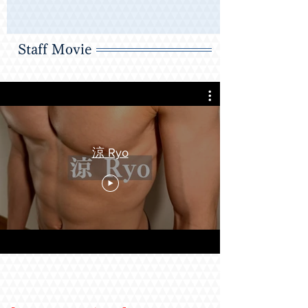
・久しぶりに指名しましたが、以前と変わらな
いやさしさが伝わる接客とマッサージで癒され
ました。

シャワー同伴からエロ度、密着度が高く、私の
Staff Movie
下半身は興奮しきりでした。(2026/6)

・容姿はとてもかわいくて、接客は丁寧に接し
ていただきそれだけでも満足でした。私があま
り話すのが得意ではないので、それを気遣って
くれてか、落ち着いた雰囲気で進めてもらい、
とても心地よかったです。でも最後にはやわら
かい雰囲気で話していただき、体も心も癒され
ました。施術ではストレッチのときは体の具合
涼 Ryo
を気遣ってもらいながら進めてもらい、オイル
マッサージのときには本格的な施術で何回も寝
落ちをするぐらい気持ちよかったです。そんな
中でもエロの方もとてもよくて、最高の時間で
した！(2026/5）

・シャワーを終えると腰にタオルを巻いた涼く
んが待っていたのですが、既にその下半身が反
応してくれていたので、その後の密着ストレッ
チ→オイルマッサージ→リフレッシュという流
れに期待が膨らみました。

そして実際に施術後は多幸感に包まれました。