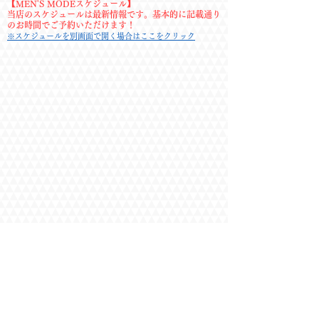
感謝。

【MEN'S MODEスケジュール】
ただ、リフレッシュの最後は終了時刻を告げら
当店のスケジュールは最新情報です。基本的に記載通り
のお時間でご予約いただけます！
れてバタバタ感があったので、こちらもペース
※スケジュールを別画面で開く場合はここをクリック
配分を気にする必要性を改めて感じました。
(2026/4)

・穏やかで優しかったです。

最初は会話少なめでドキドキ感を楽しみつつ、
後半にかけて打ち解けていきました。

かわいい顔しているのに、しっかり鍛えられて
いる体がエロかったです。

アロママッサージもすごく丁寧で途中うとうと
してしまいました。(2026/4)

・久しぶりに涼くんお会いし、胸筋が発達して
いてびっくりしました。

マッサージの力加減は以前と同様で気持ち良か
ったです。

シャワールームからの密着も久しぶりに興奮し
ました。(2026/3)

・男前さんで、綺麗なカラダ、あの反りたった
サイズ申し分なかったです。

また、リピートさせて頂きます。(2026/3)
