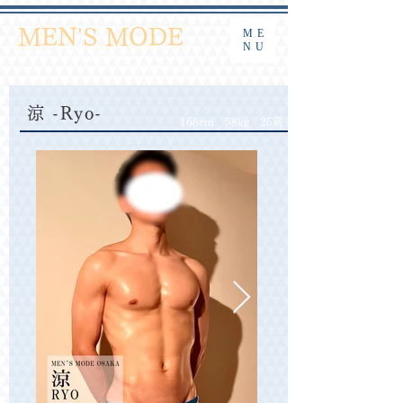
​大阪ゲイマッサージ 密着ストレッチ
MEN'S MODE
ME
NU
午前10時より受付中
English / 中文
涼 -Ryo-
168cm 58kg 25歳