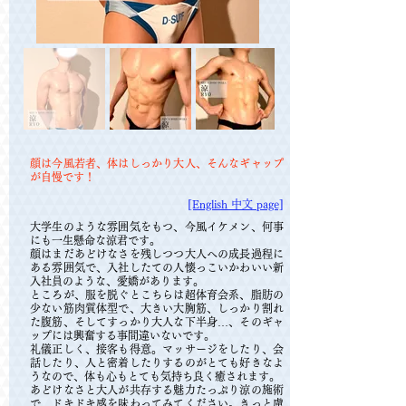
顔は今風若者、体はしっかり大人、そんなギャップ
が自慢です！
​​[English 中文 page]
大学生のような雰囲気をもつ、今風イケメン、何事
にも一生懸命な涼君です。
顔はまだあどけなさを残しつつ大人への成長過程に
ある雰囲気で、入社したての人懐っこいかわいい新
入社員のような、愛嬌があります。
ところが、服を脱ぐとこちらは超体育会系、脂肪の
少ない筋肉質体型で、大きい大胸筋、しっかり割れ
た腹筋、そしてすっかり大人な下半身…、そのギャ
ップには興奮する事間違いないです。
礼儀正しく、接客も得意。マッサージをしたり、会
話したり、人と密着したりするのがとても好きなよ
うなので、体も心もとても気持ち良く癒されます。
あどけなさと大人が共存する魅力たっぷり涼の施術
で、ドキドキ感を味わってみてください。きっと虜