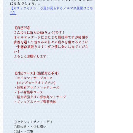
になるでしょう。。
【スタッフセクシー写真が見られるメルマガ登録はこち
ら】
【​自己PR】
こんにちは新人の涼(りょう)です！
オイルマッサージはまだまだ勉強中ですが笑顔や
密着を通して皆さんの日々の疲れを癒せるように
一生懸命頑張ります！ぜひ僕に会いに来てくださ
い！
よろしくお願いします！
【​対応コース】(出張対応不可)
・オイルマッサージコース
(メンズモードオリジナル)
・超密着プロストレッチコース
・下半身集中コース
​・精力増強そけい部睾丸マッサージ
​・プレミアムソープ密着洗体
〇セクシャリティ・・ゲイ
〇顔つき・・少し濃い
〇目・・二重