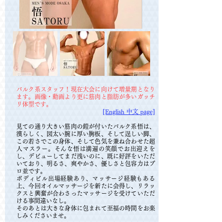
バルク系スタッフ！現在大会に向けて増量期となり
ます。画像・動画より更に筋肉と脂肪が多いガッチ
リ体型です。
​​[English 中文 page]
見ての通り大きい筋肉の鎧が付いたバルク系悟は、
漢らしく、図太い腕に厚い胸板、そして逞しい脚、
この若さでこの身体、そして色気を兼ね合わせた超
人マスラー。そんな
悟は満遍の笑顔でお出迎えを
し、デビューしてまだ浅いのに、既に好評をいただ
いており、明るさ、爽やかさ、優しさと包容力はプ
ロ並です。
ボディビル出場経験あり、マッサージ経験もある
上、今回オイルマッサージを新たに会得し、リラッ
クスと興奮が合わさったマッサージを受けていただ
ける事間違いなし。
そのあとは大きな身体に包まれて至福の時間をお楽
しみくださいませ。