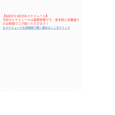
おっしゃっていましたが、今の身体の方が個人
的には好きです。あと、程よい体毛にも惹かれ
ました。丁寧な接客もよかったです。(2025/6)

【MEN'S MODEスケジュール】
当店のスケジュールは最新情報です。基本的に記載通り
・フレンドリーでとてもよかったです。今回は
のお時間でご予約いただけます！
特に洗体を体験したくて行きましたが、新体
※スケジュールを別画面で開く場合はここをクリック
験！という感じでした。オイルとはまた別の良
さがありました。丁寧な口調から少し親しみや
すい口調になるタイミングもとてもよくて、ち
ゃんとこちらの様子を見て接客してくれている
感じでした。

最初はあまり見えませんでしたが、脚がとても
太くてすごかったです。

そして自分の足がとっても疲れていたのです
が、帰る時に違いをしっかり感じるほど軽くな
って助かりました。(2025/5)

・とても優しく接していただきました。

雰囲気作りもお若いのにかなり丁寧でした。

いろいろと気遣いもできており優しさに包まれ
た施術でした。

また指名したいと思います。(2025/5)

・明るく接してくださいました。減量中に入ろ
うとされていて、今は肉がついているとおっし