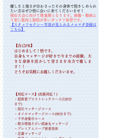
優しさと強さが合わさったその身体で抱きしめられ
たい方はぜひ悟に会いに来てくださいませ！
現在大会に向けて増量期となります。画像・動画よ
り更に筋肉と脂肪が多いガッチリ体型です。
【スタッフセクシー写真が見られるメルマガ登録は
こちら】
【​自己PR】
はじめまして！悟です。
自身もマッサージが好きで今までの経験、大
きな身体を活かして皆さまを全力で癒しま
す！！
どうぞお気軽にお越しくださいませ。
【​対応コース】(出張対応！
)
・超密着プロストレッチコース(120分
まで)
・指圧マッサー
ジコース
​・オイルマッサージコース(90分まで)
・下半身集中コース
​・精力増強そけい部睾丸マッサージ
​
​・プレミアムソープ密着洗体
​・足裏マッサージ