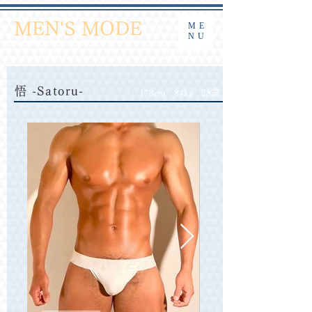
​大阪ゲイマッサージ 密着ストレッチ
MEN'S MODE
ME
NU
午前10時より受付中
English / 中文
悟 -Satoru-
178cm 84kg 28歳