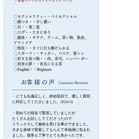
​
​・密着パーソナルトレーニングコース
〇セクシャリティ・・バイセクシャル
〇顔つき・・少し濃い
〇目・・奥二重
​〇ひげ・・たまにあり
〇趣味・・サウナ、ゲーム、買い物、散歩、
アウトドア
〇特技・・すぐに打ち解けられる
〇スポーツ・・サッカー、バスケ、筋トレ
〇好きな食べ物・・肉、寿司、ハンバーガー
​〇将来の夢・・有名になる笑
〇English・・Beginner
​お客様の声
Customer Reviews
・とても礼儀正しく、終始笑顔で、優しく親切
に対応してくださいました。(2026/6)

・初めての指名で緊張していましたが

たくさんお話ししてくださったので

リラックスして施術を受ける事ができました。
大きな身体で密着してもらえて幸福感に包まれ
ました。接客も丁寧でとても良かったです。