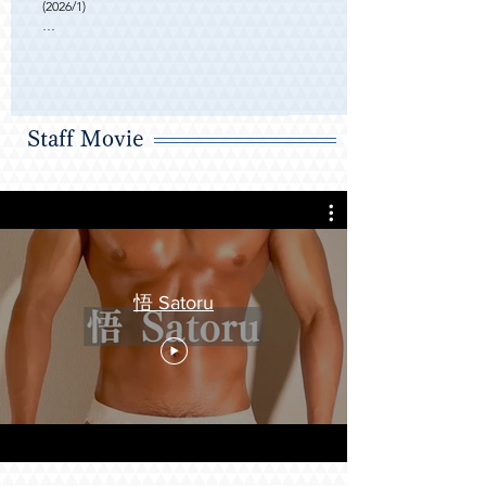
(2026/1)

・非常に丁寧な接客でした。チューブを使用し
ながらキッチリトレーニングしていただきまし
たよ。(2025/12）

・終始優しく対応してくださり、楽しい時間を
Staff Movie
過ごすことができました！ストレッチもマッサ
ージも気持ちよくて、とても癒されました。ま
たお願いしたいです！(2025/11)

・ストレッチをかなりしっかりやってくれて体
がすごく軽くなりました！

マッサージも気持ち良く、しっかり密着してく
れてとても癒されました！！(2025/9)

悟 Satoru
・とても丁寧な接客をしてもらった。ストレッ
チが気持ち良く、かなり体が楽になった。また
指名したい。(2025/9)

・当日予約にも関わらずご対応いただけたこと
に感謝します。施術は圧が強そうなイメージを
持たれがちかと思いますが、キチンとメリハリ
をつけながらコントロールされていたので、安
心しました。前回から約２カ月ぶりで減量中と